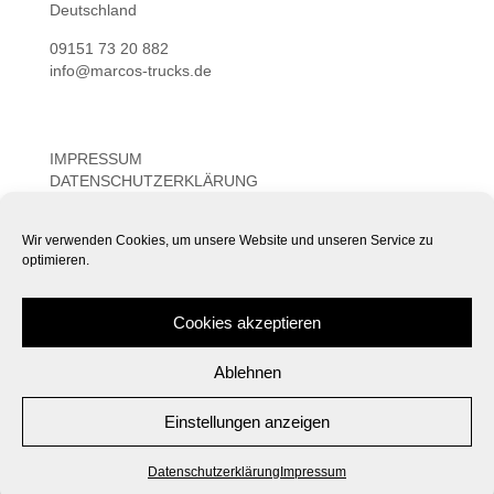
Deutschland
09151 73 20 882
info@marcos-trucks.de
IMPRESSUM
DATENSCHUTZERKLÄRUNG
COOKIE-RICHTLINIE (EU)
Wir verwenden Cookies, um unsere Website und unseren Service zu
optimieren.
Cookies akzeptieren
Powered by
Translate
Ablehnen
Einstellungen anzeigen
Melde Dich
Datenschutzerklärung
Impressum
Open